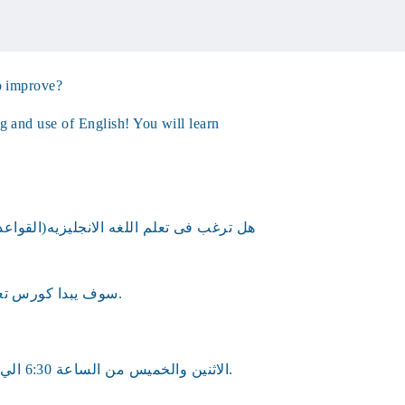
o improve?
g and use of English! You will learn
هل ترغب فى تعلم اللغه الانجليزيه(القواع
سوف يبدا كورس تعلم اللغة الانجليزيه فى مكتبه بايون يوم 15/11/2021.
الاثنين والخميس من الساعة 6:30 الي 8:30 م لمزيد من المعلومات والحجز يرجي الاتصال.