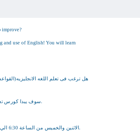
o improve?
g and use of English! You will learn
هل ترغب فى تعلم اللغه الانجليزيه(القواع
سوف يبدا كورس تعلم اللغة الانجليزيه فى مكتبه بايون يوم 15/11/2021.
الاثنين والخميس من الساعة 6:30 الي 8:30 م لمزيد من المعلومات والحجز يرجي الاتصال.